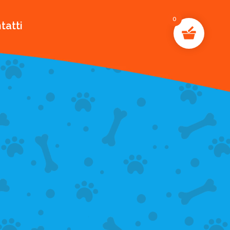
0
tatti