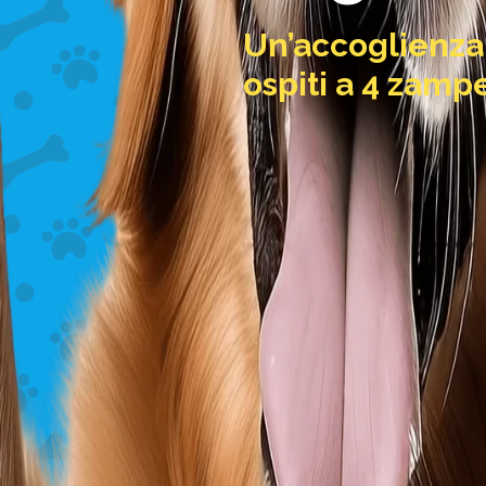
Un’accoglienza
ospiti a 4 zampe