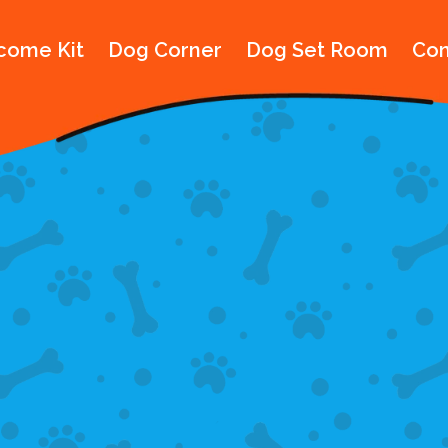
come Kit
Dog Corner
Dog Set Room
Con